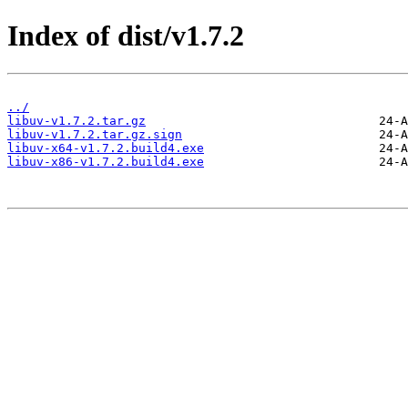
Index of dist/v1.7.2
../
libuv-v1.7.2.tar.gz
libuv-v1.7.2.tar.gz.sign
libuv-x64-v1.7.2.build4.exe
libuv-x86-v1.7.2.build4.exe
                        24-A