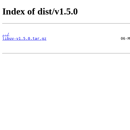
Index of dist/v1.5.0
../
libuv-v1.5.0.tar.gz
                                06-M